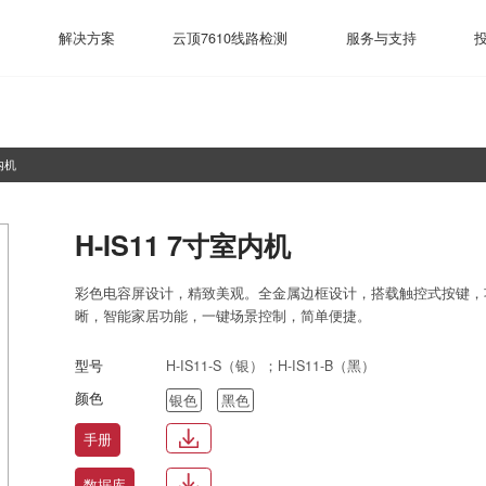
官方网站
测
解决方案
云顶7610线路检测
服务与支持
室内机
H-IS11 7寸室内机
彩色电容屏设计，精致美观。全金属边框设计，搭载触控式按键，
晰，智能家居功能，一键场景控制，简单便捷。
型号
H-IS11-S（银）；H-IS11-B（黑）
颜色
银色
黑色
手册
数据库