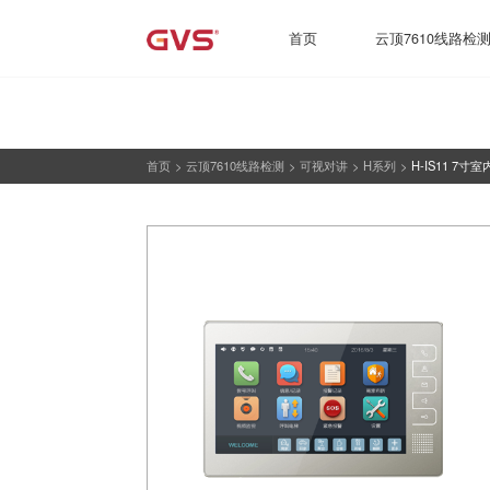
51La
云顶7610线路检测-云顶集团7610
首页
云顶7610线路检
首页
>
云顶7610线路检测
>
可视对讲
>
H系列
>
H-IS11 7寸