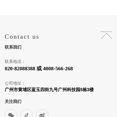
Contact us
联系我们
联系电话：
020-82088388 或 4008-566-268
公司地址：
广州市黄埔区蓝玉四街九号广州科技园5栋3楼
关注我们